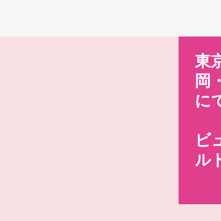
Skip
阪・福
東京・大阪・福
東
4都市
岡・名古屋4都市
岡
！
にて開催！
に
ィーワー
ビューティーワー
ビ
屋
ルド 東京
ル
Previous