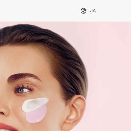
JA
東京・大阪・福
東京・
市
岡・名古屋4都市
岡・名古
にて開催！
にて開
ワー
ビューティーワー
ビュー
ルド 名古屋
ルド 東
Next